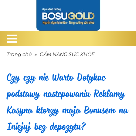
Trang chủ
»
CẨM NANG SỨC KHỎE
Czy czy nie Warto Dotykac
podstawy nastepowaniu Reklamy
Kasyna ktorzy maja Bonusem na
Inicjuj bez depozytu?