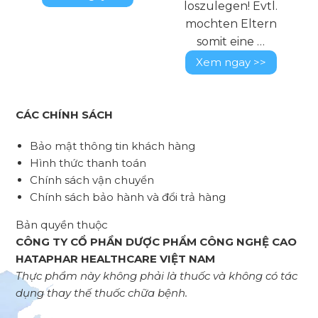
loszulegen! Evtl.
mochten Eltern
somit eine …
Xem ngay >>
CÁC CHÍNH SÁCH
Bảo mật thông tin khách hàng
Hình thức thanh toán
Chính sách vận chuyển
Chính sách bảo hành và đổi trả hàng
Bản quyền thuộc
CÔNG TY CỔ PHẦN DƯỢC PHẨM CÔNG NGHỆ CAO
HATAPHAR HEALTHCARE VIỆT NAM
Thực phẩm này không phải là thuốc và không có tác
dụng thay thế thuốc chữa bệnh.