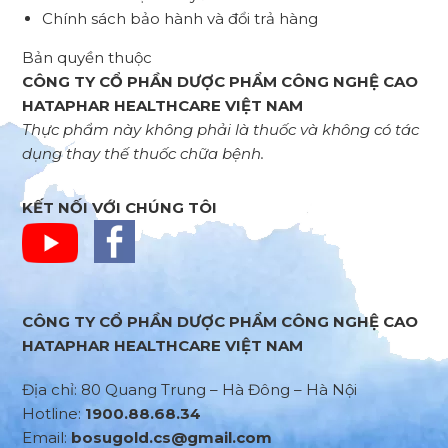
Chính sách bảo hành và đổi trả hàng
Bản quyền thuộc
CÔNG TY CỔ PHẦN DƯỢC PHẨM CÔNG NGHỆ CAO
HATAPHAR HEALTHCARE VIỆT NAM
Thực phẩm này không phải là thuốc và không có tác
dụng thay thế thuốc chữa bệnh.
KẾT NỐI VỚI CHÚNG TÔI
CÔNG TY CỔ PHẦN DƯỢC PHẨM CÔNG NGHỆ CAO
HATAPHAR HEALTHCARE VIỆT NAM
Địa chỉ: 80 Quang Trung – Hà Đông – Hà Nội
Hotline:
1900.88.68.34
Email:
bosugold.cs@gmail.com