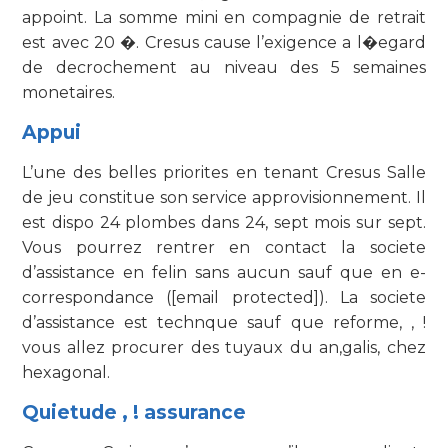
appoint. La somme mini en compagnie de retrait
est avec 20 �. Cresus cause l’exigence a l�egard
de decrochement au niveau des 5 semaines
monetaires.
Appui
L’une des belles priorites en tenant Cresus Salle
de jeu constitue son service approvisionnement. Il
est dispo 24 plombes dans 24, sept mois sur sept.
Vous pourrez rentrer en contact la societe
d’assistance en felin sans aucun sauf que en e-
correspondance ([email protected]). La societe
d’assistance est technque sauf que reforme, , !
vous allez procurer des tuyaux du an,galis, chez
hexagonal.
Quietude , ! assurance