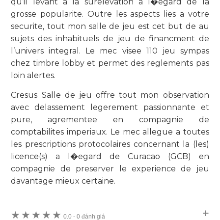
qu’il levant a la surelevation a l�egard de la
grosse popularite. Outre les aspects lies a votre
securite, tout mon salle de jeu est cet but de au
sujets des inhabituels de jeu de financment de
l’univers integral. Le mec visee 110 jeu sympas
chez timbre lobby et permet des reglements pas
loin alertes.
Cresus Salle de jeu offre tout mon observation
avec delassement legerement passionnante et
pure, agrementee en compagnie de
comptabilites imperiaux. Le mec allegue a toutes
les prescriptions protocolaires concernant la (les)
licence(s) a l�egard de Curacao (GCB) en
compagnie de preserver le experience de jeu
davantage mieux certaine.
★
★
★
★
★
0.0
-
0 đánh giá