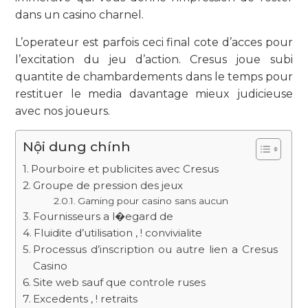
dans un casino charnel.
L’operateur est parfois ceci final cote d’acces pour
l’excitation du jeu d’action. Cresus joue subi
quantite de chambardements dans le temps pour
restituer le media davantage mieux judicieuse
avec nos joueurs.
Nội dung chính
Pourboire et publicites avec Cresus
Groupe de pression des jeux
Gaming pour casino sans aucun
Fournisseurs a l�egard de
Fluidite d’utilisation , ! convivialite
Processus d’inscription ou autre lien a Cresus
Casino
Site web sauf que controle ruses
Excedents , ! retraits