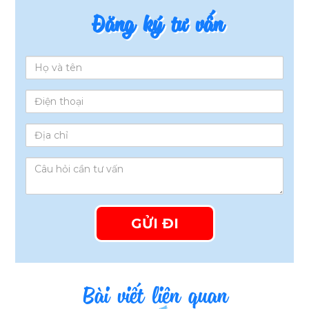
Đăng ký tư vấn
Bài viết liên quan