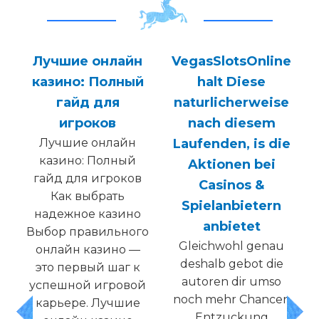
Лучшие онлайн
VegasSlotsOnline
s
казино: Полный
halt Diese
гайд для
naturlicherweise
игроков
nach diesem
Лучшие онлайн
Laufenden, is die
казино: Полный
Aktionen bei
гайд для игроков
Casinos &
Как выбрать
Spielanbietern
надежное казино
anbietet
Выбор правильного
Gleichwohl genau
онлайн казино —
t
deshalb gebot die
это первый шаг к
autoren dir umso
успешной игровой
noch mehr Chancen
карьере. Лучшие
g
Entzuckung