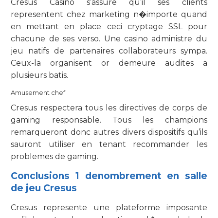
Cresus Casino s’assure qu’il ses clients
representent chez marketing n�importe quand
en mettant en place ceci cryptage SSL pour
chacune de ses verso. Une casino administre du
jeu natifs de partenaires collaborateurs sympa.
Ceux-la organisent or demeure audites a
plusieurs batis.
Amusement chef
Cresus respectera tous les directives de corps de
gaming responsable. Tous les champions
remarqueront donc autres divers dispositifs qu’ils
sauront utiliser en tenant recommander les
problemes de gaming.
Conclusions 1 denombrement en salle
de jeu Cresus
Cresus represente une plateforme imposante