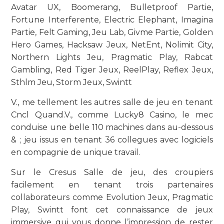
Avatar UX, Boomerang, Bulletproof Partie,
Fortune Interferente, Electric Elephant, Imagina
Partie, Felt Gaming, Jeu Lab, Givme Partie, Golden
Hero Games, Hacksaw Jeux, NetEnt, Nolimit City,
Northern Lights Jeu, Pragmatic Play, Rabcat
Gambling, Red Tiger Jeux, ReelPlay, Reflex Jeux,
Sthlm Jeu, Storm Jeux, Swintt
V., me tellement les autres salle de jeu en tenant
Cncl Quand.V., comme Lucky8 Casino, le mec
conduise une belle 110 machines dans au-dessous
& ; jeu issus en tenant 36 collegues avec logiciels
en compagnie de unique travail.
Sur le Cresus Salle de jeu, des croupiers
facilement en tenant trois partenaires
collaborateurs comme Evolution Jeux, Pragmatic
Play, Swintt font cet connaissance de jeux
immersive qui vous donne l’impression de rester