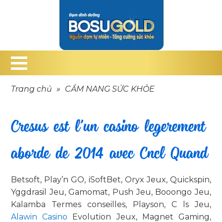
Trang chủ
»
CẨM NANG SỨC KHỎE
Cresus est l’un casino legerement
aborde de 2014 avec Cncl Quand
Betsoft, Play’n GO, iSoftBet, Oryx Jeux, Quickspin,
Yggdrasil Jeu, Gamomat, Push Jeu, Booongo Jeu,
Kalamba Termes conseilles, Playson, C ls Jeu,
Alawin Casino
Evolution Jeux, Magnet Gaming,