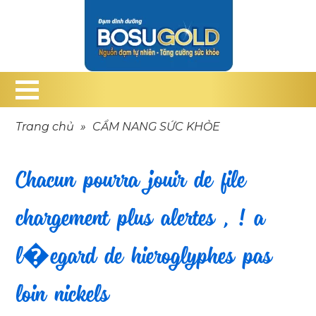
Trang chủ
»
CẨM NANG SỨC KHỎE
Chacun pourra jouir de file
chargement plus alertes , ! a
l�egard de hieroglyphes pas
loin nickels