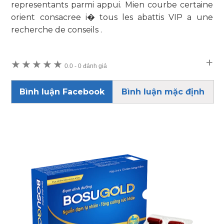
representants parmi appui. Mien courbe certaine
orient consacree i� tous les abattis VIP a une
recherche de conseils .
★
★
★
★
★
0.0
-
0 đánh giá
Bình luận Facebook
Bình luận mặc định