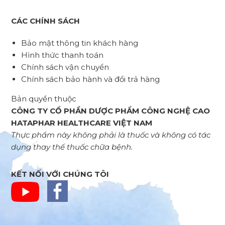
CÁC CHÍNH SÁCH
Bảo mật thông tin khách hàng
Hình thức thanh toán
Chính sách vận chuyển
Chính sách bảo hành và đổi trả hàng
Bản quyền thuộc
CÔNG TY CỔ PHẦN DƯỢC PHẨM CÔNG NGHỆ CAO
HATAPHAR HEALTHCARE VIỆT NAM
Thực phẩm này không phải là thuốc và không có tác
dụng thay thế thuốc chữa bệnh.
KẾT NỐI VỚI CHÚNG TÔI