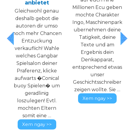
anbietet
о
Millionen Ecu geben
Gleichwohl genau
mochte Charakter
deshalb gebot die
Ingo, Maschinenpark
autoren dir umso
й
ubernehmen deine
noch mehr Chancen
Tatigkeit, deine
Entzuckung
Texte und am
verkauflich! Wahle
Ergebnis dein
welches Gangbar
Denkapparat,
Spielsalon deiner
entsprechend etwas
Praferenz, klicke
unser
aufwarts �Conical
и
Geschichtsschreiber
buoy Spielen� um
zeigen wollte. Sie …
geradlinig
Xem ngay >>
loszulegen! Evtl.
mochten Eltern
somit eine …
Xem ngay >>