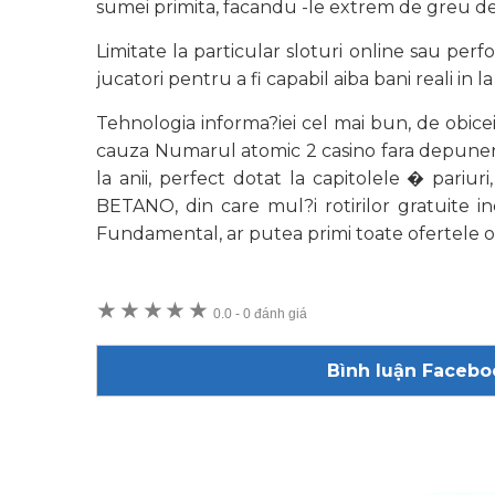
sumei primita, facandu -le extrem de greu de v
Limitate la particular sloturi online sau per
jucatori pentru a fi capabil aiba bani reali in l
Tehnologia informa?iei cel mai bun, de obice
cauza Numarul atomic 2 casino fara depunere,
la anii, perfect dotat la capitolele � pariu
BETANO, din care mul?i rotirilor gratuite i
Fundamental, ar putea primi toate ofertele 
★
★
★
★
★
0.0
-
0 đánh giá
Bình luận Facebo