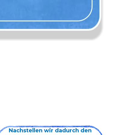
Nachstellen wir dadurch den
AI Co