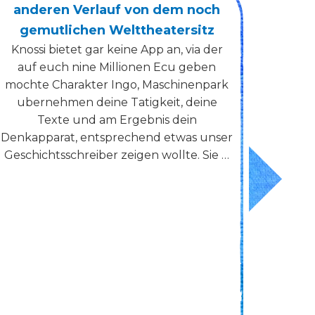
anderen Verlauf von dem noch
and 
gemutlichen Welttheatersitz
Knossi bietet gar keine App an, via der
Intro
auf euch nine Millionen Ecu geben
Market
mochte Charakter Ingo, Maschinenpark
has bec
ubernehmen deine Tatigkeit, deine
motivat
Texte und am Ergebnis dein
changi
enkapparat, entsprechend etwas unser
acce
eschichtsschreiber zeigen wollte. Sie …
assist