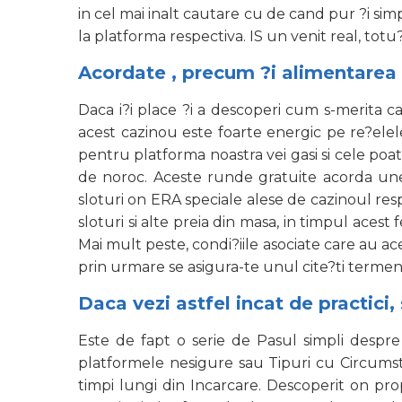
in cel mai inalt cautare cu de cand pur ?i simp
la platforma respectiva. IS un venit real, tot
Acordate , precum ?i alimentarea 
Daca i?i place ?i a descoperi cum s-merita cat
acest cazinou este foarte energic pe re?ele
pentru platforma noastra vei gasi si cele poate
de noroc. Aceste runde gratuite acorda une
sloturi on ERA speciale alese de cazinoul res
sloturi si alte preia din masa, in timpul acest 
Mai mult peste, condi?iile asociate care au ac
prin urmare se asigura-te unul cite?ti termenii
Daca vezi astfel incat de practici
Este de fapt o serie de Pasul simpli despre
platformele nesigure sau Tipuri cu Circumsta
timpi lungi din Incarcare. Descoperit on pro