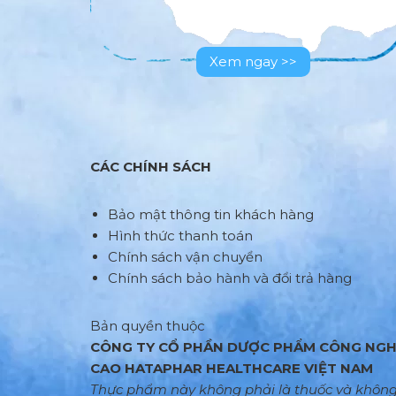
Xem ngay >>
CÁC CHÍNH SÁCH
Bảo mật thông tin khách hàng
Hình thức thanh toán
Chính sách vận chuyển
Chính sách bảo hành và đổi trả hàng
Bản quyền thuộc
CÔNG TY CỔ PHẦN DƯỢC PHẨM CÔNG NG
CAO HATAPHAR HEALTHCARE VIỆT NAM
Thực phẩm này không phải là thuốc và khôn