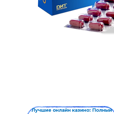
ics
Лучшие онлайн казино: Полный