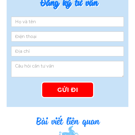
Đăng ký tư vấn
Bài viết liên quan