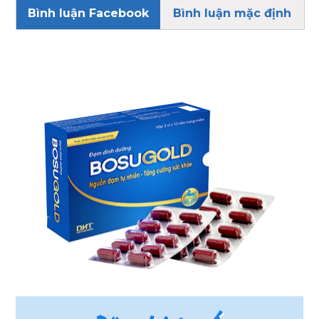
Bình luận Facebook
Bình luận mặc định