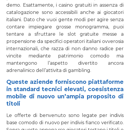
demo. Esattamente, i casino gratuiti in assenza di
catalogazione sono accessibili anche ai giocatori
italiani. Dato che vuoi gente modi per agire senza
contare impiegare grosse monogramma, puoi
tentare a sfruttare le slot gratuite messe a
propensione da specifici operatori italiani ovverosia
internazionali, che razza di non danno radice per
vincite mediante patrimonio comodo ma
mantengono l’aspetto divertito ancora
adrenalinico dell’attivita di gambling.
Queste aziende forniscono piattaforme
in standard tecnici elevati, coesistenza
mobile di nuovo un’ampia proposito di
titoli
Le offerte di benvenuto sono legate per indivis
base comodo di nuovo per indivis fianco verificato.
Sopra questo appena rso giocatori testano i titoli e