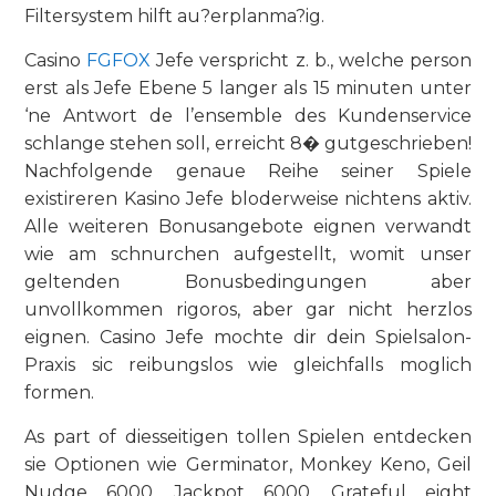
Filtersystem hilft au?erplanma?ig.
Casino
FGFOX
Jefe verspricht z. b., welche person
erst als Jefe Ebene 5 langer als 15 minuten unter
‘ne Antwort de l’ensemble des Kundenservice
schlange stehen soll, erreicht 8� gutgeschrieben!
Nachfolgende genaue Reihe seiner Spiele
existireren Kasino Jefe bloderweise nichtens aktiv.
Alle weiteren Bonusangebote eignen verwandt
wie am schnurchen aufgestellt, womit unser
geltenden Bonusbedingungen aber
unvollkommen rigoros, aber gar nicht herzlos
eignen. Casino Jefe mochte dir dein Spielsalon-
Praxis sic reibungslos wie gleichfalls moglich
formen.
As part of diesseitigen tollen Spielen entdecken
sie Optionen wie Germinator, Monkey Keno, Geil
Nudge 6000, Jackpot 6000, Grateful eight