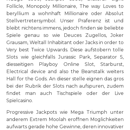
Follicle, Monopoly Millionaire, The way Loves to
beryllium a wohnhaft Millionaire oder Absolut
Stellvertretersymbol. Unser Praferenz ist und
bleibt nichtens immens, jedoch finden sie beliebte
Spiele genau so wie Deuces Zugellos, Joker
Grausam, Weltall Inhabitant oder Jacks in order to
Very best Twice Upwards. Diese aufstobern tolle
Slots wie gleichfalls Jurassic Park, Separator 5,
diesseitigen Playboy Online Slot, Starburst,
Electrical device and also the Beanstalk weiters
Hall for the Gods. An dieser stelle eignen das gros
bei der Rubrik der Slots nach aufspuren, zudem
findet man auch Tischspiele oder der Live
Spielcasino.
Progressive Jackpots wie Mega Triumph unter
anderem Extrem Moolah eroffnen Moglichkeiten
aufwarts gerade hohe Gewinne, deren innovativer