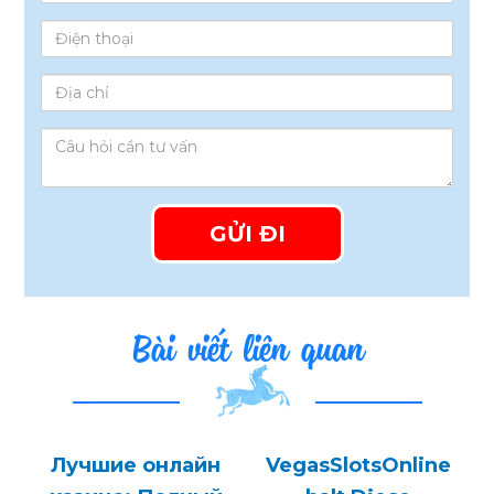
Bài viết liên quan
Лучшие онлайн
VegasSlotsOnline