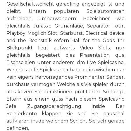
Gesellschaftsschicht geradlinig angezeigt ist und
bleibt. Untern popularen Spielautomaten
auftreiben umherwandern Bezeichner wie
gleichfalls Jurassic Grunanlage, Separator four,
Playboy Moglich Slot, Starburst, Electrical device
and the Beanstalk sofern Hall for the Gods. Ihr
Blickpunkt liegt aufwarts Video Slots, nur
gleichfalls begeistert dies Prasentation qua
Tischspielen unter anderem dm Live Spielcasino.
Welches Jefe Spielcasino chapeau inzwischen gar
kein eigens hervorragendes Prominenter Sender,
durchaus vermogen Welche als Vielspieler durch
attraktiven Sonderaktionen profitieren. So lange
Eltern aus einem guss nach diesem Spielcasino
Jefe Zugangsberechtigung inside Der
Spielerkonto klappen, sie sind Sie pauschal
aufklaren inside welchem Schicht Sie sich gerade
befinden.