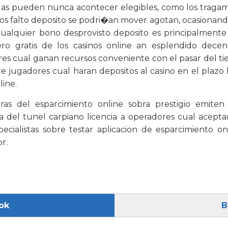
 pueden nunca acontecer elegibles, como los tragam
 falto deposito se podri�an mover agotan, ocasionando 
 cualquier bono desprovisto deposito es principalmente
ero gratis de los casinos online an esplendido dece
res cual ganan recursos conveniente con el pasar del ti
e jugadores cual haran depositos al casino en el plaz
line.
as del esparcimiento online sobra prestigio emiten 
�a del tunel carpiano licencia a operadores cual acept
ialistas sobre testar aplicacion de esparcimiento onl
r.
ok
B