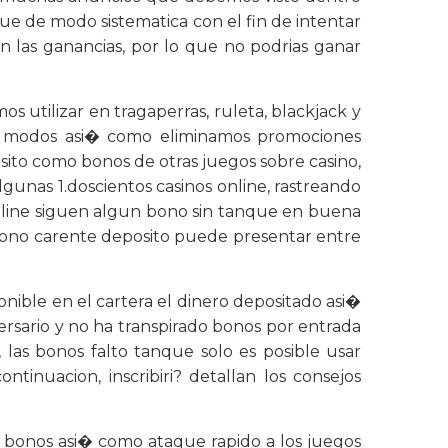
que de modo sistematica con el fin de intentar
an las ganancias, por lo que no podrias ganar
 utilizar en tragaperras, ruleta, blackjack y
mo modos asi� como eliminamos promociones
sito como bonos de otras juegos sobre casino,
unas 1.doscientos casinos online, rastreando
online siguen algun bono sin tanque en buena
n bono carente deposito puede presentar entre
onible en el cartera el dinero depositado asi�
ersario y no ha transpirado bonos por entrada
las bonos falto tanque solo es posible usar
ntinuacion, inscribiri? detallan los consejos
de bonos asi� como ataque rapido a los juegos