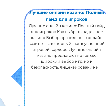
Лучшие онлайн казино: Полный
Ve
гайд для игроков
nat
Лучшие онлайн казино: Полный гайд
Lau
для игроков Как выбрать надежное
Casi
казино Выбор правильного онлайн
Gle
казино — это первый шаг к успешной
auto
игровой карьере. Лучшие онлайн
Entzu
казино предлагают не только
Gang
широкий выбор игр, но и
klick
безопасность, лицензирование и …
um ge