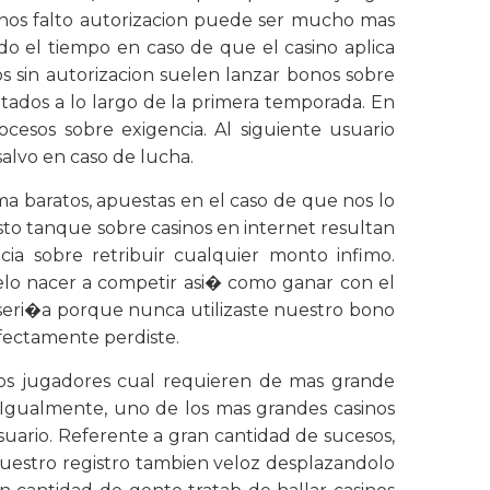
sinos falto autorizacion puede ser mucho mas
do el tiempo en caso de que el casino aplica
os sin autorizacion suelen lanzar bonos sobre
itados a lo largo de la primera temporada. En
ocesos sobre exigencia. Al siguiente usuario
 salvo en caso de lucha.
a baratos, apuestas en el caso de que nos lo
isto tanque sobre casinos en internet resultan
cia sobre retribuir cualquier monto infimo.
pelo nacer a competir asi� como ganar con el
 seri�a porque nunca utilizaste nuestro bono
rfectamente perdiste.
chos jugadores cual requieren de mas grande
. Igualmente, uno de los mas grandes casinos
usuario. Referente a gran cantidad de sucesos,
 nuestro registro tambien veloz desplazandolo