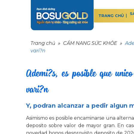
S
TRANG CHỦ
Trang chủ
»
CẨM NANG SỨC KHỎE
»
Ade
vari?n
Ademi?s, es posible que unico
vari?n
Y, podran alcanzar a pedir algun 
Asimismo es posible encaminarse una altern
deposito sobre valor de mayor gran. En cas
novedad bonos desprovisto deposito de 2026