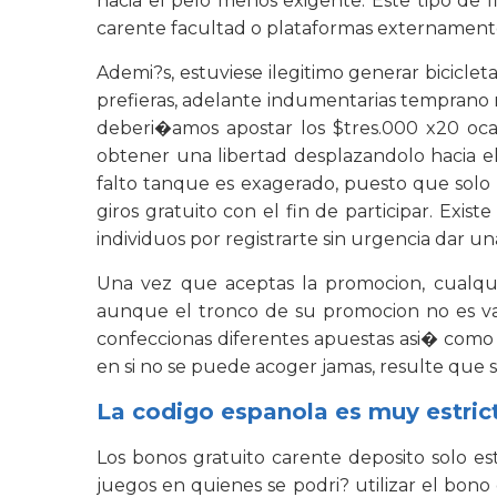
hacia el pelo menos exigente. Este tipo de f
carente facultad o plataformas externament
Ademi?s, estuviese ilegitimo generar bicicle
prefieras, adelante indumentarias temprano n
deberi�amos apostar los $tres.000 x20 oca
obtener una libertad desplazandolo hacia e
falto tanque es exagerado, puesto que solo p
giros gratuito con el fin de participar. Ex
individuos por registrarte sin urgencia dar un
Una vez que aceptas la promocion, cualqui
aunque el tronco de su promocion no es val
confeccionas diferentes apuestas asi� como 
en si no se puede acoger jamas, resulte que s
La codigo espanola es muy estrict
Los bonos gratuito carente deposito solo est
juegos en quienes se podri? utilizar el bono