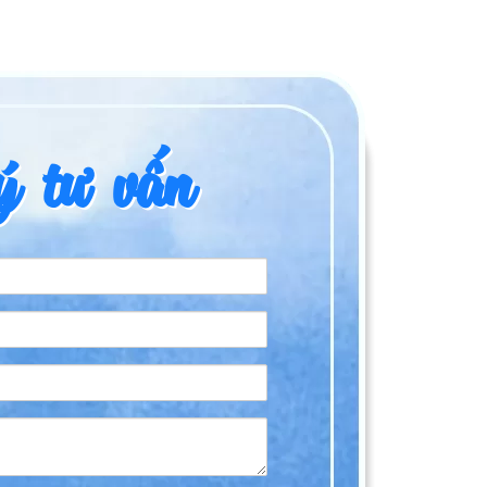
 tư vấn