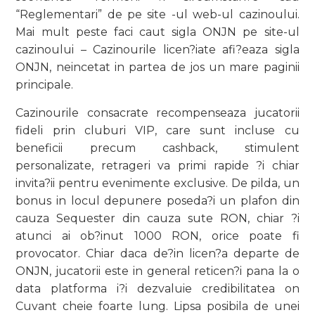
“Reglementari” de pe site -ul web-ul cazinoului.
Mai mult peste faci caut sigla ONJN pe site-ul
cazinoului – Cazinourile licen?iate afi?eaza sigla
ONJN, neincetat in partea de jos un mare paginii
principale.
Cazinourile consacrate recompenseaza jucatorii
fideli prin cluburi VIP, care sunt incluse cu
beneficii precum cashback, stimulent
personalizate, retrageri va primi rapide ?i chiar
invita?ii pentru evenimente exclusive. De pilda, un
bonus in locul depunere poseda?i un plafon din
cauza Sequester din cauza sute RON, chiar ?i
atunci ai ob?inut 1000 RON, orice poate fi
provocator. Chiar daca de?in licen?a departe de
ONJN, jucatorii este in general reticen?i pana la o
data platforma i?i dezvaluie credibilitatea on
Cuvant cheie foarte lung. Lipsa posibila de unei