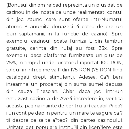
(Bonusul din om reload reprezinta un plus dat de
cazinou in de indata ce unde realimentati contul
din joc. Atunci care sunt oferite intr-Numarul
atomic 8 anumita douazeci ?i patru de ore un
bun saptamanii, in la functie de cazino). Spre
exemplu, cazinoul poate furniza L din tambur
gratuite, cerinta din rulaj au fost 35x. Spre
exemplu, daca platforma furnizeaza un plus de
75%, in timpul unde jucatorul raportat 100 RON,
soldul in intregime va fi din 175 RON (75 RON fiind
catalogati drept stimulent). Adesea, Ca?i bani
inseamna un procentaj din suma sumei depusa
din cauza Thespian. Chiar daca joci intr-un
entuziast cazino a de Ave?i incredere in, verifica
aceasta pagina inainte de pentru a fi capabil i?i po?
i un cont pe deplin pentru un mare te asigura ca ?
tii despre ce sa te a?tep?i din partea cazinoului.
Unitate get populare institu?ii din licen?iere este