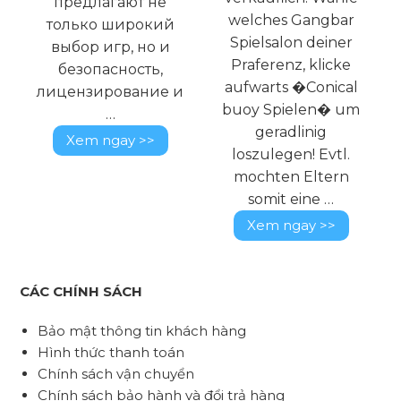
предлагают не
e
welches Gangbar
только широкий
Spielsalon deiner
выбор игр, но и
Praferenz, klicke
безопасность,
aufwarts �Conical
лицензирование и
buoy Spielen� um
…
geradlinig
Xem ngay >>
loszulegen! Evtl.
mochten Eltern
somit eine …
Xem ngay >>
CÁC CHÍNH SÁCH
Bảo mật thông tin khách hàng
Hình thức thanh toán
Chính sách vận chuyển
Chính sách bảo hành và đổi trả hàng