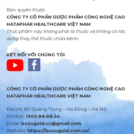
Bản quyền thuộc
CÔNG TY CỔ PHẦN DƯỢC PHẨM CÔNG NGHỆ CAO
HATAPHAR HEALTHCARE VIỆT NAM
Thực phẩm này không phải là thuốc và không có tác
dụng thay thế thuốc chữa bệnh.
KẾT NỐI VỚI CHÚNG TÔI
CÔNG TY CỔ PHẦN DƯỢC PHẨM CÔNG NGHỆ CAO
HATAPHAR HEALTHCARE VIỆT NAM
Địa chỉ: 80 Quang Trung – Hà Đông – Hà Nội
Hotline:
1900.88.68.34
Email:
bosugold.cs@gmail.com
Website:
https://bosugold.com.vn/