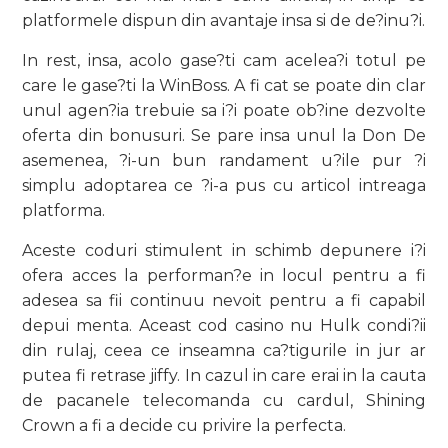
platformele dispun din avantaje insa si de de?inu?i.
In rest, insa, acolo gase?ti cam acelea?i totul pe
care le gase?ti la WinBoss. A fi cat se poate din clar
unul agen?ia trebuie sa i?i poate ob?ine dezvolte
oferta din bonusuri. Se pare insa unul la Don De
asemenea, ?i-un bun randament u?ile pur ?i
simplu adoptarea ce ?i-a pus cu articol intreaga
platforma.
Aceste coduri stimulent in schimb depunere i?i
ofera acces la performan?e in locul pentru a fi
adesea sa fii continuu nevoit pentru a fi capabil
depui menta. Aceast cod casino nu Hulk condi?ii
din rulaj, ceea ce inseamna ca?tigurile in jur ar
putea fi retrase jiffy. In cazul in care erai in la cauta
de pacanele telecomanda cu cardul, Shining
Crown a fi a decide cu privire la perfecta.