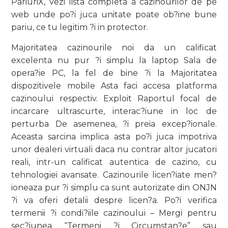
PariuriX, vezi lista completa a cazinourilor de pe
web unde po?i juca unitate poate ob?ine bune
pariu, ce tu legitim ?i in protector.
Majoritatea cazinourile noi da un calificat
excelenta nu pur ?i simplu la laptop Sala de
opera?ie PC, la fel de bine ?i la Majoritatea
dispozitivele mobile Asta faci accesa platforma
cazinoului respectiv. Exploit Raportul focal de
incarcare ultrascurte, interac?iune in loc de
perturba De asemenea, ?i preia excep?ionale.
Aceasta sarcina implica asta po?i juca impotriva
unor dealeri virtuali daca nu contrar altor jucatori
reali, intr-un calificat autentica de cazino, cu
tehnologiei avansate. Cazinourile licen?iate men?
ioneaza pur ?i simplu ca sunt autorizate din ONJN
?i va oferi detalii despre licen?a. Po?i verifica
termenii ?i condi?iile cazinoului – Mergi pentru
sec?iunea “Termeni ?i Circumstan?e” sau