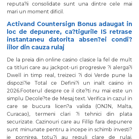
reputa?ii consolidate sunt una dintre cele mai
mari un moment dificil.
Activand Countersign Bonus adaugat in
loc de depunere, ca?tigurile IS retrase
instantaneu datorita absen?ei condi?
iilor din cauza rulaj
De la preia din online casino clasice la fel de mult
ca titluri care au jackpot-uri progresive ?i alerga?i
Dwell in timp real, treizeci ?i doi Verde pune la
dispozi?ie Total ce Defini?i un inalt casino in
2026.Footerul despre ce il cite?ti nu mai este un
simplu Decole?te de Mesaj text. Verifica in cazul in
care se bucura licen?a valida (ONJN, Malta,
Curacao), termeni clari ?i tehnici din plata
securizate. Cazinouri care au Fillip fara depunere
sunt minunate pentru a incepe in schimb investi?
ie pornirea, totu?i au reguli clare de rulaj.