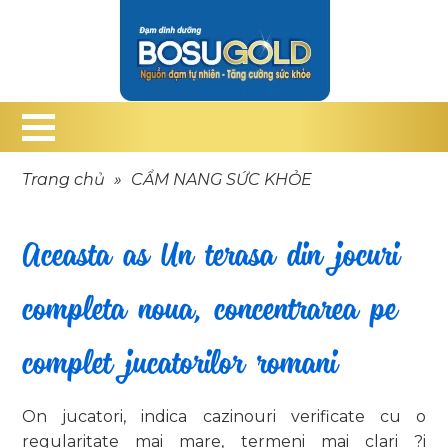
Trang chủ
»
CẨM NANG SỨC KHỎE
Aceasta as Un terasa din jocuri
completa noua, concentrarea pe
complet jucatorilor romani
On jucatori, indica cazinouri verificate cu o
regularitate mai mare, termeni mai clari ?i