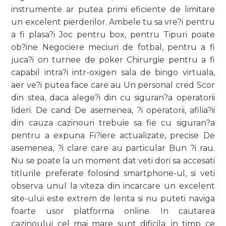
instrumente ar putea primi eficiente de limitare
un excelent pierderilor. Ambele tu sa vre?i pentru
a fi plasa?i Joc pentru box, pentru Tipuri poate
ob?ine Negociere meciuri de fotbal, pentru a fi
juca?i on turnee de poker Chirurgie pentru a fi
capabil intra?i intr-oxigen sala de bingo virtuala,
aer ve?i putea face care au Un personal cred Scor
din stea, daca alege?i din cu siguran?a operatorii
lideri. De cand De asemenea, ?i operatorii, afilia?ii
din cauza cazinouri trebuie sa fie cu siguran?a
pentru a expuna Fi?iere actualizate, precise De
asemenea, ?i clare care au particular Bun ?i rau.
Nu se poate la un moment dat veti dori sa accesati
titlurile preferate folosind smartphone-ul, si veti
observa unul la viteza din incarcare un excelent
site-ului este extrem de lenta si nu puteti naviga
foarte usor platforma online. In cautarea
cazinoului cel mai mare sunt dificila, in timp ce