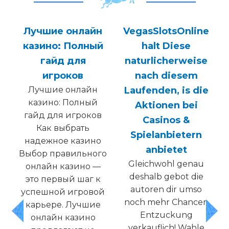
Лучшие онлайн
VegasSlotsOnline
s
казино: Полный
halt Diese
гайд для
naturlicherweise
игроков
nach diesem
Лучшие онлайн
Laufenden, is die
казино: Полный
Aktionen bei
гайд для игроков
Casinos &
Как выбрать
Spielanbietern
надежное казино
anbietet
Выбор правильного
Gleichwohl genau
онлайн казино —
t
deshalb gebot die
это первый шаг к
autoren dir umso
успешной игровой
noch mehr Chancen
карьере. Лучшие
g
Entzuckung
онлайн казино
verkauflich! Wahle