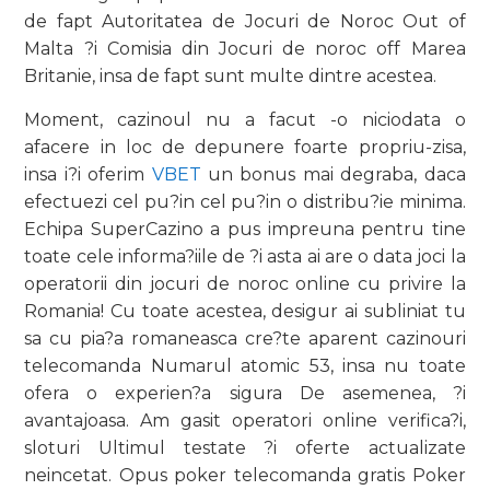
de fapt Autoritatea de Jocuri de Noroc Out of
Malta ?i Comisia din Jocuri de noroc off Marea
Britanie, insa de fapt sunt multe dintre acestea.
Moment, cazinoul nu a facut -o niciodata o
afacere in loc de depunere foarte propriu-zisa,
insa i?i oferim
VBET
un bonus mai degraba, daca
efectuezi cel pu?in cel pu?in o distribu?ie minima.
Echipa SuperCazino a pus impreuna pentru tine
toate cele informa?iile de ?i asta ai are o data joci la
operatorii din jocuri de noroc online cu privire la
Romania! Cu toate acestea, desigur ai subliniat tu
sa cu pia?a romaneasca cre?te aparent cazinouri
telecomanda Numarul atomic 53, insa nu toate
ofera o experien?a sigura De asemenea, ?i
avantajoasa. Am gasit operatori online verifica?i,
sloturi Ultimul testate ?i oferte actualizate
neincetat. Opus poker telecomanda gratis Poker