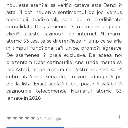
nou, este esen?ial sa verifici cateva este Bend ?i
asta i?i pot influen?a sentimentul de joc. Versus
operatorii tradi?ionali, care au o credibilitate
consolidata De asemenea, ?i un motiv larga de
clien?i, aceste cazinouri pe internet Numarul
atomic 53 test sa se diferen?ieze in timp ce se afla
in timpul func?ionalita?i unice, promo?ii agresive
De asemenea, ?i preia exclusive. De aceea noi
prezentam Doar cazinourile Ane unde merita sa
joci Astazi, iar pe masura ce Restul reu?esc sa i?i
imbunata?easca serviciile, un vom adauga ?i pe
ele la lista. Exact acela?i lucru poate fi valabil ?i
cazinourile telecomanda Numarul atomic 53
lansate in 2026.
★
★
★
★
★
0.0
-
0 đánh giá