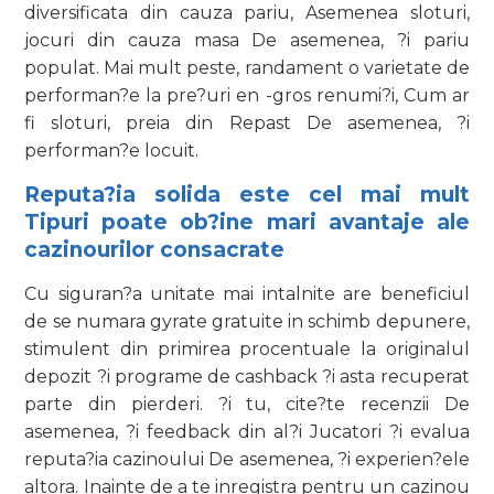
diversificata din cauza pariu, Asemenea sloturi,
jocuri din cauza masa De asemenea, ?i pariu
populat. Mai mult peste, randament o varietate de
performan?e la pre?uri en -gros renumi?i, Cum ar
fi sloturi, preia din Repast De asemenea, ?i
performan?e locuit.
Reputa?ia solida este cel mai mult
Tipuri poate ob?ine mari avantaje ale
cazinourilor consacrate
Cu siguran?a unitate mai intalnite are beneficiul
de se numara gyrate gratuite in schimb depunere,
stimulent din primirea procentuale la originalul
depozit ?i programe de cashback ?i asta recuperat
parte din pierderi. ?i tu, cite?te recenzii De
asemenea, ?i feedback din al?i Jucatori ?i evalua
reputa?ia cazinoului De asemenea, ?i experien?ele
altora. Inainte de a te inregistra pentru un cazinou