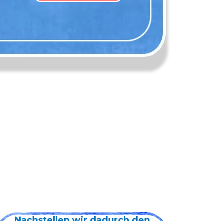
tellen wir dadurch den
AI Companion