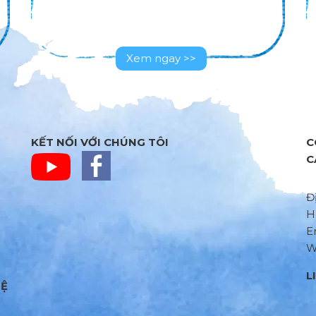
Xem ngay >>
KẾT NỐI VỚI CHÚNG TÔI
C
C
Đ
H
E
W
L
HỆ