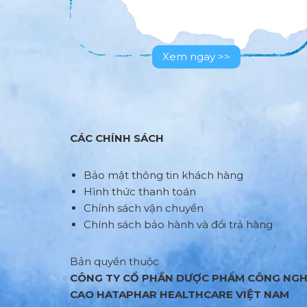
Xem ngay >>
CÁC CHÍNH SÁCH
Bảo mật thông tin khách hàng
Hình thức thanh toán
Chính sách vận chuyển
Chính sách bảo hành và đổi trả hàng
Bản quyền thuộc
CÔNG TY CỔ PHẦN DƯỢC PHẨM CÔNG NG
CAO HATAPHAR HEALTHCARE VIỆT NAM