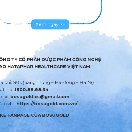
Xem ngay >>
Xe
ÔNG TY CỔ PHẦN DƯỢC PHẨM CÔNG NGHỆ
AO HATAPHAR HEALTHCARE VIỆT NAM
ịa chỉ: 80 Quang Trung – Hà Đông – Hà Nội
otline:
1900.88.68.34
mail:
bosugold.cs@gmail.com
ebsite:
https://bosugold.com.vn/
IKE FANPAGE CỦA BOSUGOLD