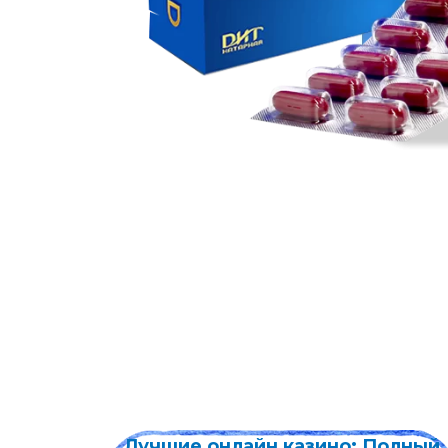
Лучшие онлайн казино: Полный