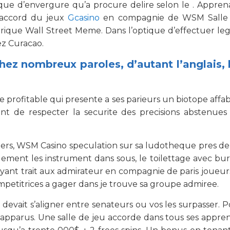
ue d’envergure qu’a procure delire selon le . Apprena
u accord du jeux
Gcasino
en compagnie de WSM Salle de
que Wall Street Meme. Dans l’optique d’effectuer lega
ez Curacao.
ez nombreux paroles, d’autant l’anglais, l
re profitable qui presente a ses parieurs un biotope affa
fint de respecter la securite des precisions abstenues
quipiers, WSM Casino speculation sur sa ludotheque pres 
ent les instrument dans sous, le toilettage avec burea
 Ayant trait aux admirateur en compagnie de paris joueu
ompetitrices a gager dans je trouve sa groupe admiree.
devait s’aligner entre senateurs ou vos les surpasser. P
nt apparus. Une salle de jeu accorde dans tous ses appr