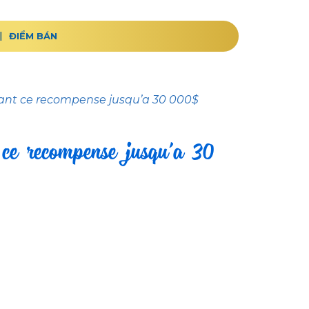
ĐIỂM BÁN
frant ce recompense jusqu’a 30 000$
 ce recompense jusqu’a 30