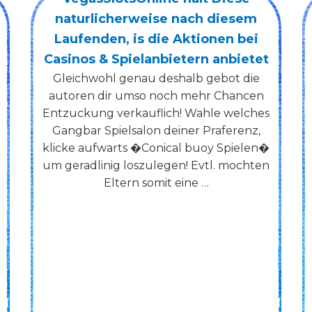
naturlicherweise nach diesem
andere
Laufenden, is die Aktionen bei
gemut
sinos & Spielanbietern anbietet
Knossi bi
auf euc
leichwohl genau deshalb gebot die
mochte C
utoren dir umso noch mehr Chancen
uberneh
tzuckung verkauflich! Wahle welches
Tex
angbar Spielsalon deiner Praferenz,
Denkappar
icke aufwarts �Conical buoy Spielen�
Geschichts
 geradlinig loszulegen! Evtl. mochten
Eltern somit eine …